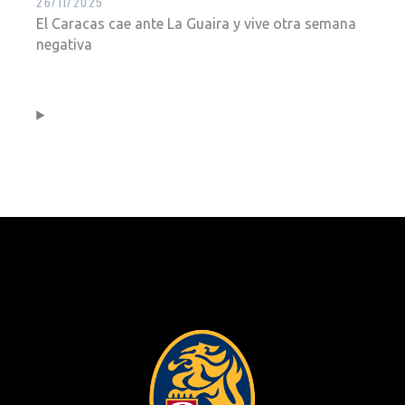
26/11/2025
El Caracas cae ante La Guaira y vive otra semana
negativa