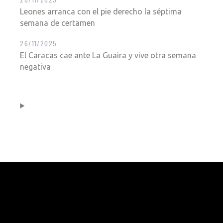
Leones arranca con el pie derecho la séptima
semana de certamen
26/11/2025
El Caracas cae ante La Guaira y vive otra semana
negativa