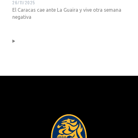
26/11/2025
El Caracas cae ante La Guaira y vive otra semana
negativa