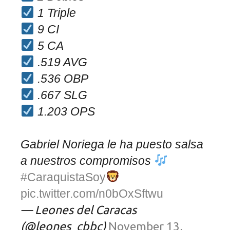
1 Triple
9 CI
5 CA
.519 AVG
.536 OBP
.667 SLG
1.203 OPS
Gabriel Noriega le ha puesto salsa
a nuestros compromisos
#CaraquistaSoy
pic.twitter.com/n0bOxSftwu
— Leones del Caracas
(@leones_cbbc)
November 13,