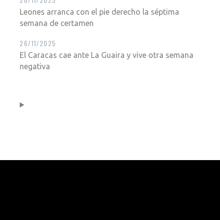
Leones arranca con el pie derecho la séptima
semana de certamen
26/11/2025
El Caracas cae ante La Guaira y vive otra semana
negativa