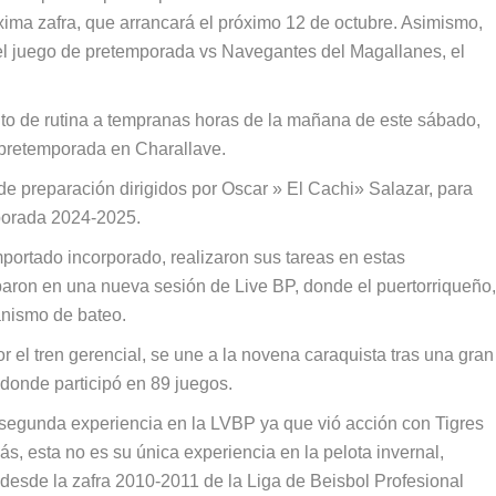
xima zafra, que arrancará el próximo 12 de octubre. Asimismo,
l del juego de pretemporada vs Navegantes del Magallanes, el
to de rutina a tempranas horas de la mañana de este sábado,
e pretemporada en Charallave.
 de preparación dirigidos por Oscar » El Cachi» Salazar, para
mporada 2024-2025.
mportado incorporado, realizaron sus tareas en estas
paron en una nueva sesión de Live BP, donde el puertorriqueño,
anismo de bateo.
or el tren gerencial, se une a la novena caraquista tras una gran
donde participó en 89 juegos.
 segunda experiencia en la LVBP ya que vió acción con Tigres
, esta no es su única experiencia en la pelota invernal,
desde la zafra 2010-2011 de la Liga de Beisbol Profesional