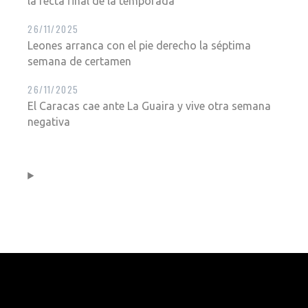
la recta final de la temporada
26/11/2025
Leones arranca con el pie derecho la séptima
semana de certamen
26/11/2025
El Caracas cae ante La Guaira y vive otra semana
negativa